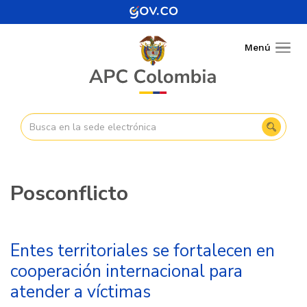
Pasar
al
contenido
Menú
Togg
principal
navig
Posconflicto
Entes territoriales se fortalecen en
cooperación internacional para
atender a víctimas