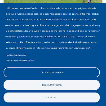
Utilizamos una selección de cookies propias y de terceros en las páginas de este
sitio web: Cookies esenciales, que son necesarias para utilizar el sitio web; cookies
funcionales, que proporcionan una mejor facilidad de uso al utilizar el sitio web;
cookies de rendimiento, que utilizamos para generar datos agregados sobre el uso y
las estadísticas del sitio web; y cookies de marketing, que se utilizan para mostrar
contenido y publicidad relevantes. Si elige "ACEPTAR TODAS", acepta el uso de
todas las cookies. Puede aceptar y rechazar tipos de cookies individuales y revocar
su consentimiento para el futuro en cualquier momento en "Configuración".
Política de privacidad
Documentación de las cookies
AJUSTES DE COOKIES
RECHAZAR TODAS
ACCEPT ALL