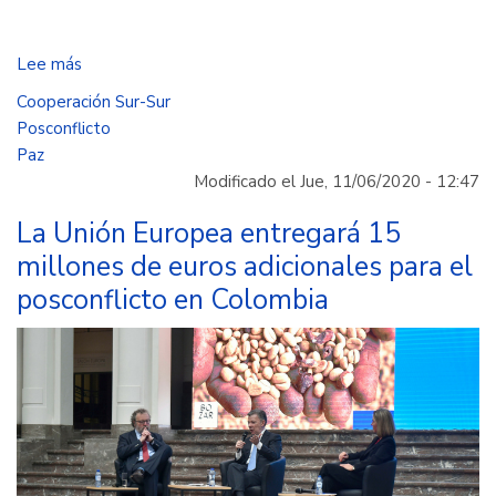
Lee más
sobre
En
Cooperación Sur-Sur
México
Posconflicto
ahora
Paz
la
Modificado el Jue, 11/06/2020 - 12:47
paz
de
La Unión Europea entregará 15
Colombia
millones de euros adicionales para el
tiene
posconflicto en Colombia
su
propia
sazón