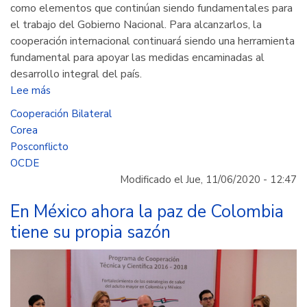
como elementos que continúan siendo fundamentales para
el trabajo del Gobierno Nacional. Para alcanzarlos, la
cooperación internacional continuará siendo una herramienta
fundamental para apoyar las medidas encaminadas al
desarrollo integral del país.
Lee más
sobre
Colombia
Cooperación Bilateral
y
Corea
Corea
Posconflicto
cooperan
OCDE
enfocándose
Modificado el Jue, 11/06/2020 - 12:47
en
el
En México ahora la paz de Colombia
futuro
tiene su propia sazón