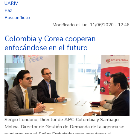
Entes
UARIV
territoriales
Paz
se
Posconflicto
fortalecen
Modificado el Jue, 11/06/2020 - 12:46
en
cooperación
Colombia y Corea cooperan
internacional
enfocándose en el futuro
para
atender
a
víctimas
Sergio Londoño, Director de APC-Colombia y Santiago
Molina, Director de Gestión de Demanda de la agencia se
reunieron con el Señor Embajador para agradecer al