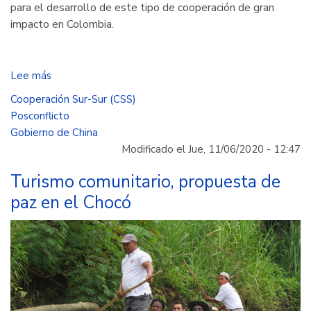
para el desarrollo de este tipo de cooperación de gran
impacto en Colombia.
Lee más
sobre
La
Cooperación Sur-Sur (CSS)
República
Posconflicto
Popular
Gobierno de China
de
Modificado el Jue, 11/06/2020 - 12:47
China
y
Turismo comunitario, propuesta de
Colombia
paz en el Chocó
firman
primer
proyecto
de
capacitación
técnica
en