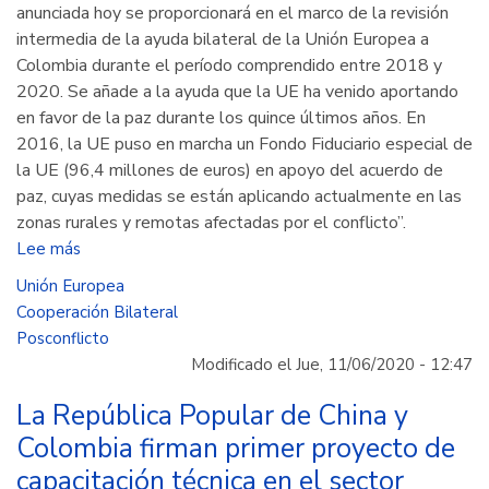
anunciada hoy se proporcionará en el marco de la revisión
intermedia de la ayuda bilateral de la Unión Europea a
Colombia durante el período comprendido entre 2018 y
2020. Se añade a la ayuda que la UE ha venido aportando
en favor de la paz durante los quince últimos años. En
2016, la UE puso en marcha un Fondo Fiduciario especial de
la UE (96,4 millones de euros) en apoyo del acuerdo de
paz, cuyas medidas se están aplicando actualmente en las
zonas rurales y remotas afectadas por el conflicto”.
Lee más
sobre
La
Unión Europea
Unión
Cooperación Bilateral
Europea
Posconflicto
entregará
Modificado el Jue, 11/06/2020 - 12:47
15
millones
La República Popular de China y
de
Colombia firman primer proyecto de
euros
capacitación técnica en el sector
adicionales