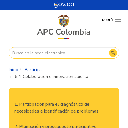
Pasar
al
contenido
Menú
Togg
principal
navig
Inicio
Participa
6.4. Colaboración e innovación abierta
Navegación
1. Participación para el diagnóstico de
principal
necesidades e identificación de problemas
2. Planeación y presupuesto participativo