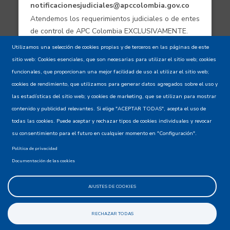
notificacionesjudiciales@apccolombia.gov.co
Atendemos los requerimientos judiciales o de entes
de control de APC Colombia EXCLUSIVAMENTE.
Utilizamos una selección de cookies propias y de terceros en las páginas de este
sitio web: Cookies esenciales, que son necesarias para utilizar el sitio web; cookies
Aviso de confidencialidad - Política de
funcionales, que proporcionan una mejor facilidad de uso al utilizar el sitio web;
privacidad y Condiciones de uso
cookies de rendimiento, que utilizamos para generar datos agregados sobre el uso y
las estadísticas del sitio web; y cookies de marketing, que se utilizan para mostrar
contenido y publicidad relevantes. Si elige "ACEPTAR TODAS", acepta el uso de
Mapa del Sitio XML
todas las cookies. Puede aceptar y rechazar tipos de cookies individuales y revocar
su consentimiento para el futuro en cualquier momento en "Configuración".
Política de privacidad
Documentación de las cookies
AJUSTES DE COOKIES
@apccolombia
RECHAZAR TODAS