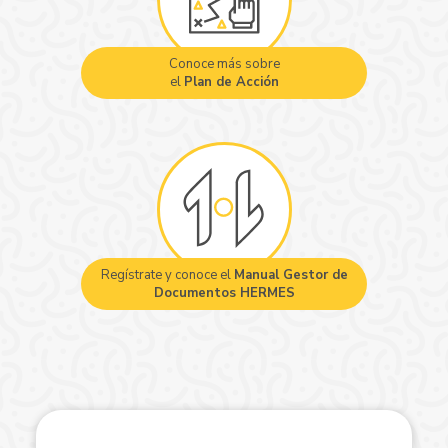
Conoce más sobre
el
Plan de Acción
Regístrate y conoce el
Manual Gestor de
Documentos HERMES