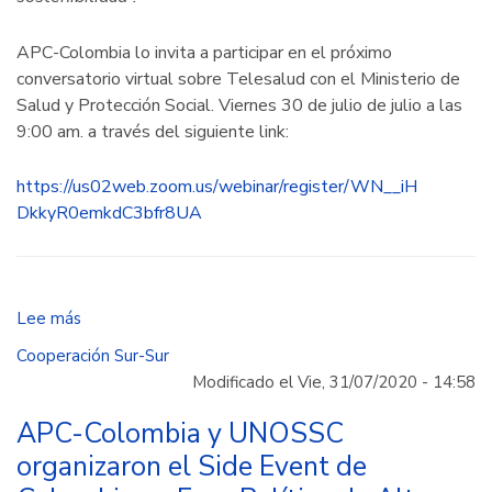
APC-Colombia lo invita a participar en el próximo
conversatorio virtual sobre Telesalud con el Ministerio de
Salud y Protección Social. Viernes 30 de julio de julio a las
9:00 am. a través del siguiente link:
https://us02web.zoom.us/webinar/register/WN__iH
DkkyR0emkdC3bfr8UA
Lee más
sobre
APC-
Cooperación Sur-Sur
Colombia
Modificado el Vie, 31/07/2020 - 14:58
y
el
APC-Colombia y UNOSSC
Ministerio
organizaron el Side Event de
de