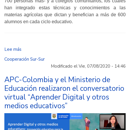
700 personas más- y a colegios comunitarios, los cuales
han integrado estas técnicas y conocimientos a las
materias agrícolas que dictan y benefician a más de 600
alumnos en cada ciclo educativo.
Lee más
sobre
Buenas
Cooperación Sur-Sur
prácticas
Modificado el Vie, 07/08/2020 - 14:46
que
exporta
APC-Colombia y el Ministerio de
La
Educación realizaron el conversatorio
Guajira
virtual “Aprender Digital y otros
medios educativos”