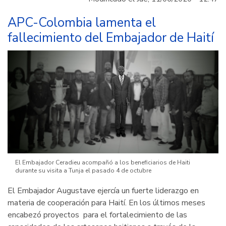
entrenamiento
y
APC-Colombia lamenta el
formación
fallecimiento del Embajador de Haití
de
nuevos
talentos
futboleros
en
Bolivia
El Embajador Ceradieu acompañó a los beneficiarios de Haiti
durante su visita a Tunja el pasado 4 de octubre
El Embajador Augustave ejercía un fuerte liderazgo en
materia de cooperación para Haití. En los últimos meses
encabezó proyectos para el fortalecimiento de las