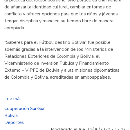
de afianzar la identidad cultural, cambiar entornos de
conflicto y ofrecer opciones para que los niños y jóvenes
tengan disciplina y manejen su tiempo libre de manera
apropiada.
“Saberes para el Fútbol: destino Bolivia” fue posible
además gracias a la intervención de los Ministerios de
Relaciones Exteriores de Colombia y Bolivia, el
Viceministerio de Inversión Pública y Financiamiento
Externo – VIPFE de Bolivia y a las misiones diplomáticas
de Colombia y Bolivia, acreditadas en ambosppaíses.
Lee más
sobre
Cooperación
Cooperación Sur-Sur
colombiana
Bolivia
contribuye
Deportes
al
Modificado el Jue, 11/06/2020 - 12:47