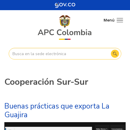
Pasar
al
contenido
Menú
Togg
principal
navig
Cooperación Sur-Sur
Buenas prácticas que exporta La
Guajira