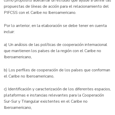
como propósito adelantar un estudio que ayude a definir las
Global:
propuestas de líneas de acción para el relacionamiento del
Ciencia
PIFCSS con el Caribe no Iberoamericano.
e
Innovación
Por lo anterior, en la elaboración se debe tener en cuenta
para
incluir:
un
desarrollo
a) Un análisis de las políticas de cooperación internacional
sostenible
que mantienen los países de la región con el Caribe no
Post
Iberoamericano,
COVID”
b) Los perfiles de cooperación de los países que conforman
el Caribe no Iberoamericano,
c) Identificación y caracterización de los diferentes espacios,
plataformas e instancias relevantes para la Cooperación
Sur-Sur y Triangular existentes en el Caribe no
Iberoamericano,