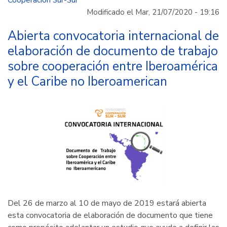
Colombia
Modificado el Mar, 21/07/2020 - 19:16
y
UNOSSC
Abierta convocatoria internacional de
organizaron
elaboración de documento de trabajo
el
sobre cooperación entre Iberoamérica
Side
y el Caribe no Iberoamerican
Event
de
Colombia
en
Foro
Político
de
Alto
Nivel
2020
“Diálogos
Del 26 de marzo al 10 de mayo de 2019 estará abierta
del
esta convocatoria de elaboración de documento que tiene
Sur