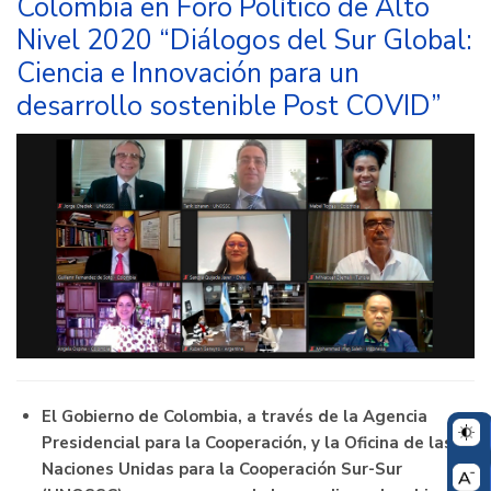
Colombia en Foro Político de Alto
Educación
Nivel 2020 “Diálogos del Sur Global:
realizaron
el
Ciencia e Innovación para un
conversatorio
desarrollo sostenible Post COVID”
virtual
“Aprender
Digital
y
otros
medios
educativos”
El Gobierno de Colombia, a través de la Agencia
Presidencial para la Cooperación, y la Oficina de las
Naciones Unidas para la Cooperación Sur-Sur