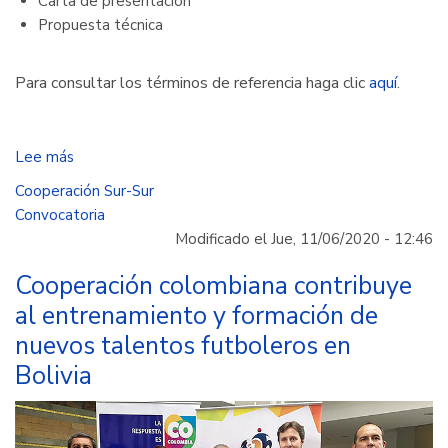
Carta de presentación
Propuesta técnica
Para consultar los términos de referencia haga clic
aquí
.
Lee más
sobre
Abierta
Cooperación Sur-Sur
convocatoria
Convocatoria
internacional
Modificado el Jue, 11/06/2020 - 12:46
de
elaboración
Cooperación colombiana contribuye
de
al entrenamiento y formación de
documento
nuevos talentos futboleros en
de
Bolivia
trabajo
sobre
cooperación
entre