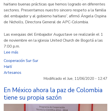
haitiano buenas prácticas que hemos logrado en diferentes
sectores. Presentamos nuestro sincero respeto a la familia
del embajador y al gobierno haitiano”, afirmó Ángela Ospina
de Nicholls, Directora General de APC-Colombia.
Las exequias del Embajador Augustave se realizarán el 1
de noviembre en la iglesia United Church de Bogotá a las
7:00 p.m.
Lee más
sobre
APC-
Cooperación Sur-Sur
Colombia
Haití
lamenta
Artesanos
el
Modificado el Jue, 11/06/2020 - 12:47
fallecimiento
del
En México ahora la paz de Colombia
Embajador
tiene su propia sazón
de
Haití