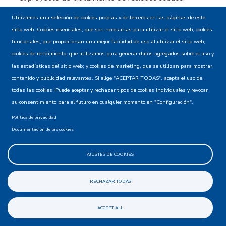
Instituto Nacional de las Personas Adultas Mayores, en
Utilizamos una selección de cookies propias y de terceros en las páginas de este
el que se adelanta el proyecto de estrategias de salud
sitio web: Cookies esenciales, que son necesarias para utilizar el sitio web; cookies
para personas de tercera edad.
funcionales, que proporcionan una mejor facilidad de uso al utilizar el sitio web;
Escuela Superior de Ingeniería Mecánica y Eléctrica
cookies de rendimiento, que utilizamos para generar datos agregados sobre el uso y
(Unidad Azcapotzalco) del Instituto Politécnico Nacional
las estadísticas del sitio web; y cookies de marketing, que se utilizan para mostrar
(IPN), donde se desarrolla el proyecto sobre prototipos
contenido y publicidad relevantes. Si elige "ACEPTAR TODAS", acepta el uso de
robóticos de prótesis.
todas las cookies. Puede aceptar y rechazar tipos de cookies individuales y revocar
Para la Agencia de Cooperación mexicana este fue un
su consentimiento para el futuro en cualquier momento en "Configuración".
encuentro que fortaleció agendas como la de Seguridad
Política de privacidad
Alimentaria Nutricional y de inclusión de la Agricultura
Documentación de las cookies
Familiar; Amexcid igualmente destacó el espacio de
Sazón
a Paz
, pues se resaltaron los ejemplos de reinserción y
AJUSTES DE COOKIES
resocialización a través de la cocina, como sucede con el
primer restaurante en el mundo dentro de una cárcel de
RECHAZAR TODAS
mujeres abierto al público y atendido por las mismas
internas, ubicado en Cartagena-Colombia. Esta es una
experiencia de la Fundación Acción Interna que será
ACCEPT ALL
documentada por APC-Colombia bajo la metodología