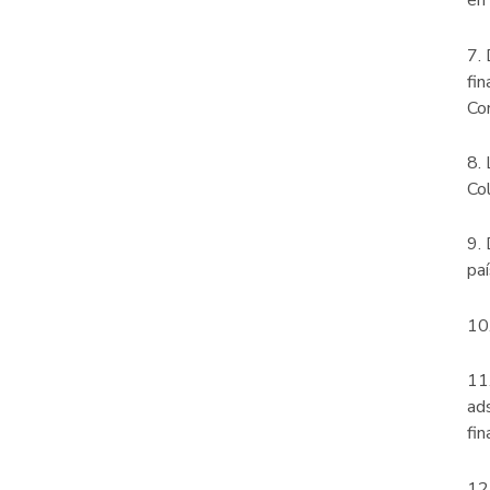
en 
7. 
fin
Co
8. 
Co
9. 
pa
10
11
ads
fin
12