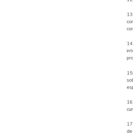
13.
co
co
14.
in
pr
15
so
esp
16.
cu
17.
de