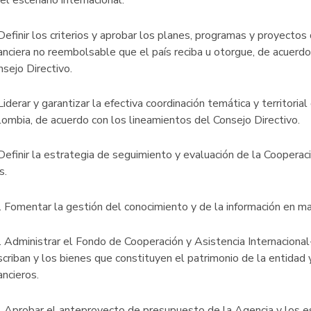
el escenario internacional.
Definir los criterios y aprobar los planes, programas y proyectos
anciera no reembolsable que el país reciba u otorgue, de acuerdo
nsejo Directivo.
Liderar y garantizar la efectiva coordinación temática y territoria
lombia, de acuerdo con los lineamientos del Consejo Directivo.
Definir la estrategia de seguimiento y evaluación de la Cooperaci
ís.
. Fomentar la gestión del conocimiento y de la información en ma
. Administrar el Fondo de Cooperación y Asistencia Internaciona
criban y los bienes que constituyen el patrimonio de la entidad 
ancieros.
. Aprobar el anteproyecto de presupuesto de la Agencia y los e