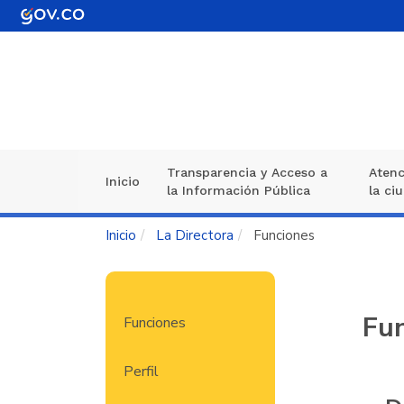
Pasar
al
contenido
principal
Transparencia y Acceso a
Atenc
Navegación
Inicio
la Información Pública
la ci
principal
Inicio
La Directora
Funciones
Navegación
Fu
Funciones
principal
Perfil