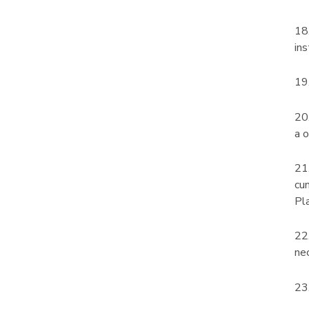
18.
in
19.
20
a 
21
cum
Pl
22.
ne
23.