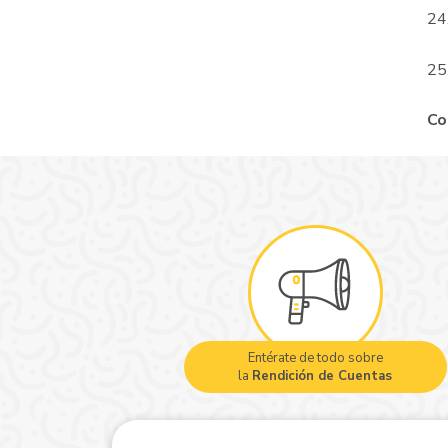
24
25
Co
Entérate de todo sobre
la
Rendición de Cuentas