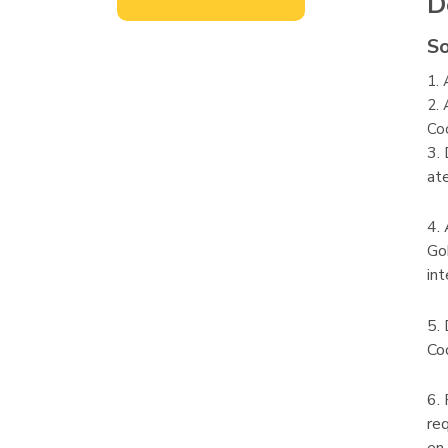
D
So
1. 
2. 
Co
3. 
at
4. 
Go
in
5. 
Co
6. 
re