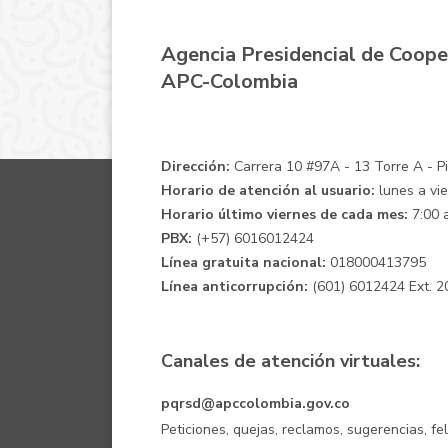
Agencia Presidencial de Coope
APC-Colombia
Dirección:
Carrera 10 #97A - 13 Torre A - Pis
Horario de atención al usuario:
lunes a vie
Horario último viernes de cada mes:
7:00 a
PBX:
(+57) 6016012424
Línea gratuita nacional:
018000413795
Línea anticorrupción:
(601) 6012424 Ext. 2
Canales de atención virtuales:
pqrsd@apccolombia.gov.co
Peticiones, quejas, reclamos, sugerencias, fe