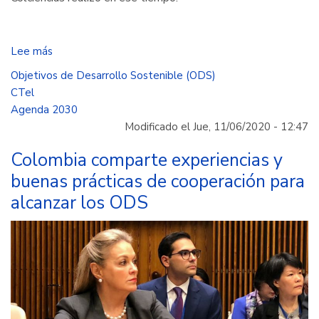
Lee más
sobre
“El
Objetivos de Desarrollo Sostenible (ODS)
Libro
CTel
Verde
Agenda 2030
2030”,
Modificado el Jue, 11/06/2020 - 12:47
una
guía
Colombia comparte experiencias y
para
buenas prácticas de cooperación para
la
alcanzar los ODS
implementación
de
los
ODS