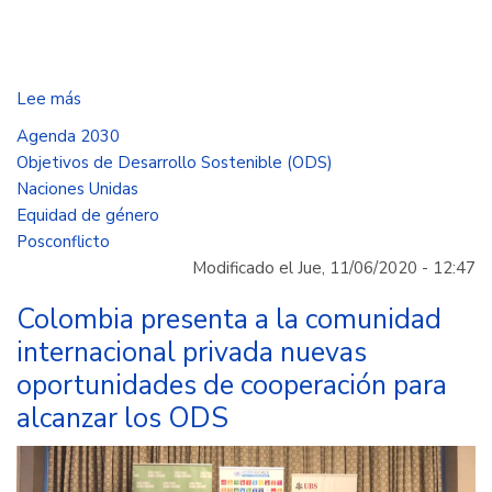
Lee más
sobre
Colombia
Agenda 2030
resalta
Objetivos de Desarrollo Sostenible (ODS)
el
Naciones Unidas
papel
Equidad de género
de
Posconflicto
la
Modificado el Jue, 11/06/2020 - 12:47
mujer
en
Colombia presenta a la comunidad
los
internacional privada nuevas
Acuerdos
oportunidades de cooperación para
de
alcanzar los ODS
Paz