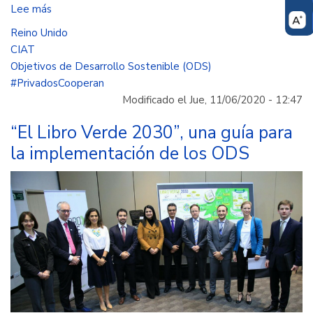
Lee más
sobre
El
Reino Unido
Reino
CIAT
Unido
Objetivos de Desarrollo Sostenible (ODS)
continuará
#PrivadosCooperan
invirtiendo
Modificado el Jue, 11/06/2020 - 12:47
en
el
“El Libro Verde 2030”, una guía para
agro
la implementación de los ODS
colombiano