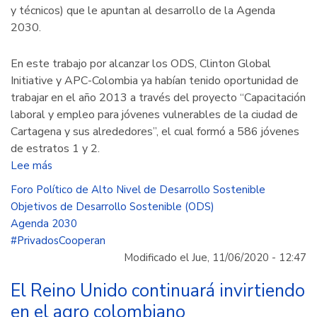
y técnicos) que le apuntan al desarrollo de la Agenda
2030.
En este trabajo por alcanzar los ODS, Clinton Global
Initiative y APC-Colombia ya habían tenido oportunidad de
trabajar en el año 2013 a través del proyecto “Capacitación
laboral y empleo para jóvenes vulnerables de la ciudad de
Cartagena y sus alrededores”, el cual formó a 586 jóvenes
de estratos 1 y 2.
Lee más
sobre
Las
Foro Político de Alto Nivel de Desarrollo Sostenible
alianzas
Objetivos de Desarrollo Sostenible (ODS)
público-
Agenda 2030
privadas
#PrivadosCooperan
y
Modificado el Jue, 11/06/2020 - 12:47
su
importancia
El Reino Unido continuará invirtiendo
en
en el agro colombiano