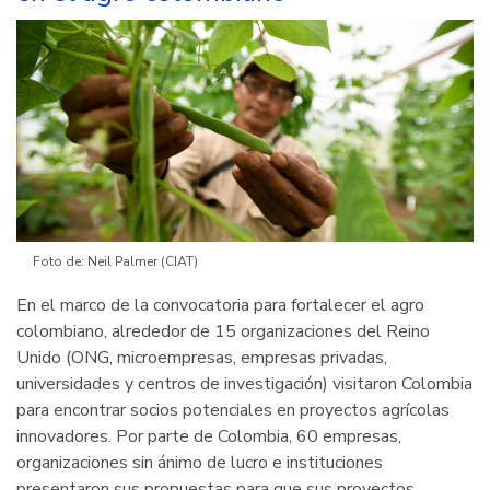
el
logro
de
los
ODS
Foto de: Neil Palmer (CIAT)
En el marco de la convocatoria para fortalecer el agro
colombiano, alrededor de 15 organizaciones del Reino
Unido (ONG, microempresas, empresas privadas,
universidades y centros de investigación) visitaron Colombia
para encontrar socios potenciales en proyectos agrícolas
innovadores. Por parte de Colombia, 60 empresas,
organizaciones sin ánimo de lucro e instituciones
presentaron sus propuestas para que sus proyectos