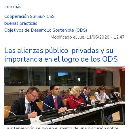
Lee más
sobre
Madre
Cooperación Sur Sur- CSS
Canguro
buenas prácticas
y
Objetivos de Desarrollo Sostenible (ODS)
enseñanza
Modificado el Jue, 11/06/2020 - 12:47
del
español
Las alianzas público-privadas y su
como
importancia en el logro de los ODS
lengua
extranjera,
iniciativas
innovadoras
de
Colombia
reseñadas
en
publicación
de
La intervención se dio en el marco de una discusión sobre