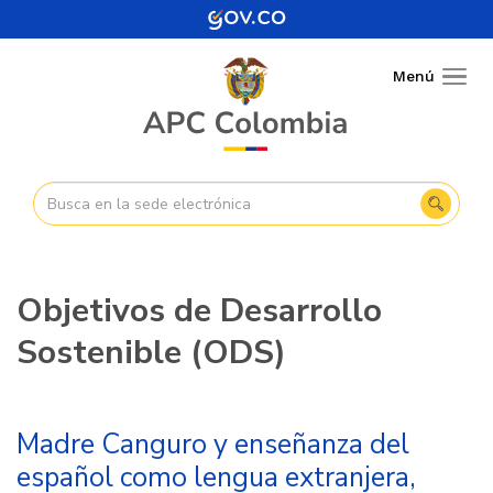
Pasar
al
contenido
Menú
Togg
principal
navig
Objetivos de Desarrollo
Sostenible (ODS)
Madre Canguro y enseñanza del
español como lengua extranjera,