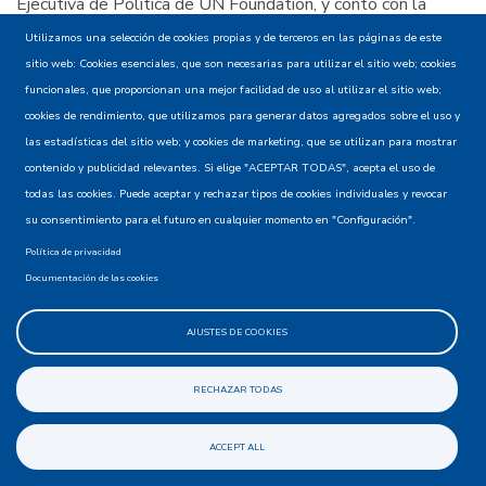
Ejecutiva de Política de UN Foundation, y contó con la
participación del señor Courtney Rattray, Embajador y
Utilizamos una selección de cookies propias y de terceros en las páginas de este
Representante Permanente de Jamaica para las Naciones
sitio web: Cookies esenciales, que son necesarias para utilizar el sitio web; cookies
Unidas; la señora Cristina Duarte, Exministra de Finanzas,
funcionales, que proporcionan una mejor facilidad de uso al utilizar el sitio web;
Planeación y Administración Pública de Cabo Verde, y el
cookies de rendimiento, que utilizamos para generar datos agregados sobre el uso y
Señor Admasu Nebebe, Ministro de Estado de Finanzas y
las estadísticas del sitio web; y cookies de marketing, que se utilizan para mostrar
Cooperación Económica de Etiopía.
contenido y publicidad relevantes. Si elige "ACEPTAR TODAS", acepta el uso de
todas las cookies. Puede aceptar y rechazar tipos de cookies individuales y revocar
su consentimiento para el futuro en cualquier momento en "Configuración".
Lee más
sobre
Política de privacidad
Colombia
#PrivadosCooperan
Documentación de las cookies
presenta
Objetivos de Desarrollo Sostenible (ODS)
a
Modificado el Jue, 11/06/2020 - 12:47
AJUSTES DE COOKIES
la
comunidad
Colombia comparte con los demás
RECHAZAR TODAS
internacional
países de Mesoamérica su
privada
experiencia en mitigación y
nuevas
ACCEPT ALL
adaptación al cambio climático
oportunidades