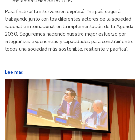
implementación de los ODS.
Para finalizar la intervención expresó: “mi país seguirá
trabajando junto con los diferentes actores de la sociedad
nacional e internacional en la implementación de la Agenda
2030. Seguiremos haciendo nuestro mejor esfuerzo por
integrar sus experiencias y capacidades para construir entre
todos una sociedad más sostenible, resiliente y pacífica”.
Lee más
sobre
Colombia
comparte
experiencias
y
buenas
prácticas
de
cooperación
para