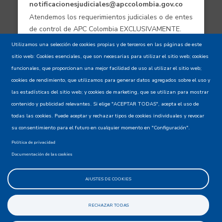
notificacionesjudiciales@apccolombia.gov.co
Atendemos los requerimientos judiciales o de entes
de control de APC Colombia EXCLUSIVAMENTE.
Utilizamos una selección de cookies propias y de terceros en las páginas de este
sitio web: Cookies esenciales, que son necesarias para utilizar el sitio web; cookies
Aviso de confidencialidad - Política de
funcionales, que proporcionan una mejor facilidad de uso al utilizar el sitio web;
privacidad y Condiciones de uso
cookies de rendimiento, que utilizamos para generar datos agregados sobre el uso y
las estadísticas del sitio web; y cookies de marketing, que se utilizan para mostrar
contenido y publicidad relevantes. Si elige "ACEPTAR TODAS", acepta el uso de
Mapa del Sitio XML
todas las cookies. Puede aceptar y rechazar tipos de cookies individuales y revocar
su consentimiento para el futuro en cualquier momento en "Configuración".
Política de privacidad
Documentación de las cookies
AJUSTES DE COOKIES
@apccolombia
RECHAZAR TODAS