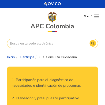
Pasar
al
contenido
Menú
Togg
principal
navig
Inicio
Participa
6.3. Consulta ciudadana
Navegación
1. Participación para el diagnóstico de
principal
necesidades e identificación de problemas
2. Planeación y presupuesto participativo