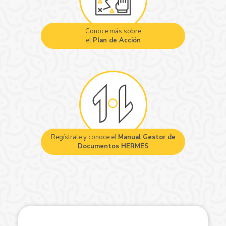
Conoce más sobre
el
Plan de Acción
Regístrate y conoce el
Manual Gestor de
Documentos HERMES