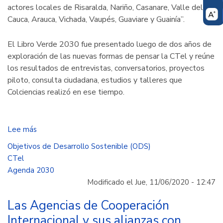
actores locales de Risaralda, Nariño, Casanare, Valle del
Cauca, Arauca, Vichada, Vaupés, Guaviare y Guainía”.
El Libro Verde 2030 fue presentado luego de dos años de
exploración de las nuevas formas de pensar la CTel y reúne
los resultados de entrevistas, conversatorios, proyectos
piloto, consulta ciudadana, estudios y talleres que
Colciencias realizó en ese tiempo.
Lee más
sobre
“El
Objetivos de Desarrollo Sostenible (ODS)
Libro
CTel
Verde
Agenda 2030
2030”,
Modificado el Jue, 11/06/2020 - 12:47
una
guía
Las Agencias de Cooperación
para
Internacional y sus alianzas con