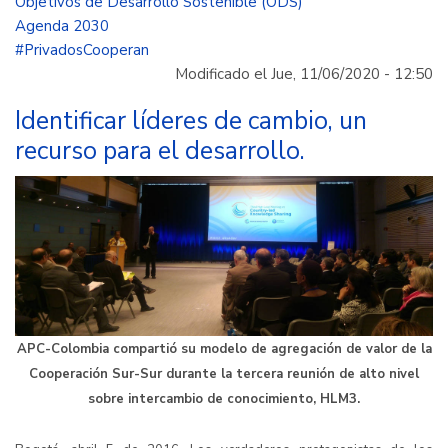
Objetivos de Desarrollo Sostenible (ODS)
rol
Agenda 2030
de
#PrivadosCooperan
APC-
Modificado el Jue, 11/06/2020 - 12:50
Colombia
en
Identificar líderes de cambio, un
la
recurso para el desarrollo.
Agenda
2030
APC-Colombia compartió su modelo de agregación de valor de la
Cooperación Sur-Sur durante la tercera reunión de alto nivel
sobre intercambio de conocimiento, HLM3.