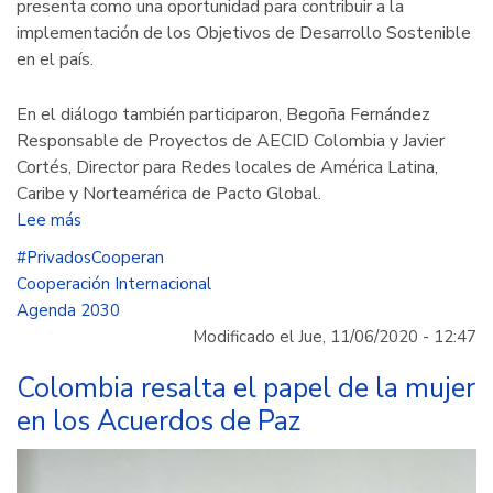
presenta como una oportunidad para contribuir a la
implementación de los Objetivos de Desarrollo Sostenible
en el país.
En el diálogo también participaron, Begoña Fernández
Responsable de Proyectos de AECID Colombia y Javier
Cortés, Director para Redes locales de América Latina,
Caribe y Norteamérica de Pacto Global.
Lee más
sobre
Las
#PrivadosCooperan
Agencias
Cooperación Internacional
de
Agenda 2030
Cooperación
Modificado el Jue, 11/06/2020 - 12:47
Internacional
y
Colombia resalta el papel de la mujer
sus
en los Acuerdos de Paz
alianzas
con
sector