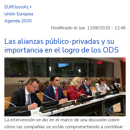
EUROsociAL+
EUROsociAL+
y
Unión Europea
Colombia
Agenda 2030
focalizan
Modificado el Jue, 11/06/2020 - 12:46
su
cooperación
Las alianzas público-privadas y su
en
importancia en el logro de los ODS
dar
respuesta
a
las
prioridades
del
Gobierno
nacional
La intervención se dio en el marco de una discusión sobre
cómo las compañías se están comprometiendo a contribuir