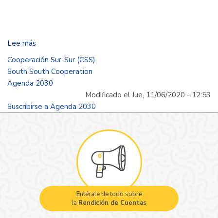
Lee más
sobre
Identificar
Cooperación Sur-Sur (CSS)
líderes
South South Cooperation
de
Agenda 2030
cambio,
Modificado el Jue, 11/06/2020 - 12:53
un
Suscribirse a Agenda 2030
recurso
para
el
desarrollo.
Entérate de todo sobre
la
Rendición de Cuentas