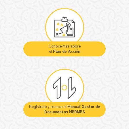
Conoce más sobre
el
Plan de Acción
Regístrate y conoce el
Manual Gestor de
Documentos HERMES