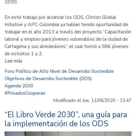
2030.
En este trabajo por alcanzar los ODS, Clinton Global
Initiative y APC-Colombia ya habían tenido oportunidad de
trabajar en el año 2013 a través del proyecto “Capacitación
laboral y empleo para jóvenes vulnerables de la ciudad de
Cartagena y sus alrededores”, el cual formó a 586 jóvenes
de estratos 1 y 2.
Lee más
sobre
Las
Foro Político de Alto Nivel de Desarrollo Sostenible
alianzas
Objetivos de Desarrollo Sostenible (ODS)
público-
Agenda 2030
privadas
#PrivadosCooperan
y
Modificado el Jue, 11/06/2020 - 12:47
su
importancia
“El Libro Verde 2030”, una guía para
en
la implementación de los ODS
el
logro