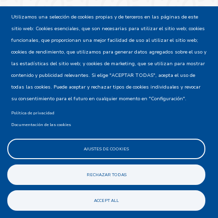
Utilizamos una selección de cookies propias y de terceros en las páginas de este
sitio web: Cookies esenciales, que son necesarias para utilizar el sitio web; cookies
funcionales, que proporcionan una mejor facilidad de uso al utilizar el sitio web;
Agencia Presidencial de Cooperación
cookies de rendimiento, que utilizamos para generar datos agregados sobre el uso y
Internacional de Colombia,
las estadísticas del sitio web; y cookies de marketing, que se utilizan para mostrar
APC-Colombia
contenido y publicidad relevantes. Si elige "ACEPTAR TODAS", acepta el uso de
todas las cookies. Puede aceptar y rechazar tipos de cookies individuales y revocar
su consentimiento para el futuro en cualquier momento en "Configuración".
Política de privacidad
Documentación de las cookies
AJUSTES DE COOKIES
Dirección:
RECHAZAR TODAS
Carrera 10 #97A - 13 Torre A - Piso 6 | Edificio
Bogotá Trade Center | Bogotá D.C.
ACCEPT ALL
Horario de atención al usuario: