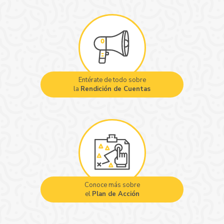
Entérate de todo sobre
la
Rendición de Cuentas
Conoce más sobre
el
Plan de Acción