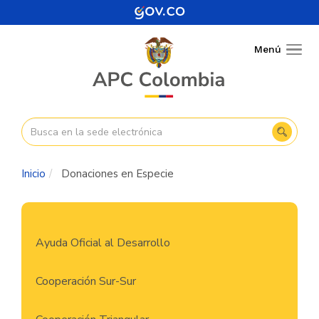
Pasar
al
contenido
Menú
Togg
principal
navig
Inicio
Donaciones en Especie
Navegación
Ayuda Oficial al Desarrollo
principal
Cooperación Sur-Sur