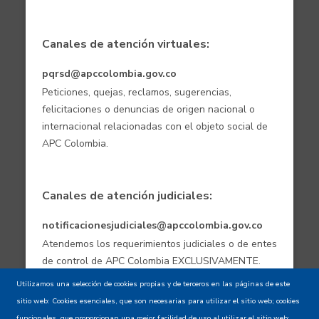
Canales de atención virtuales:
pqrsd@apccolombia.gov.co
Peticiones, quejas, reclamos, sugerencias,
felicitaciones o denuncias de origen nacional o
internacional relacionadas con el objeto social de
APC Colombia.
Canales de atención judiciales:
notificacionesjudiciales@apccolombia.gov.co
Atendemos los requerimientos judiciales o de entes
de control de APC Colombia EXCLUSIVAMENTE.
Utilizamos una selección de cookies propias y de terceros en las páginas de este
sitio web: Cookies esenciales, que son necesarias para utilizar el sitio web; cookies
funcionales, que proporcionan una mejor facilidad de uso al utilizar el sitio web;