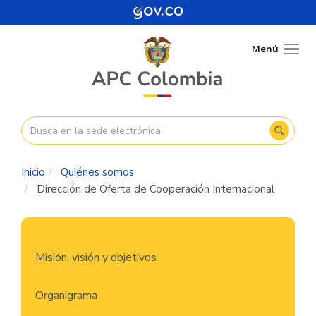
Pasar
al
contenido
Menú
Togg
principal
navig
Inicio
Quiénes somos
Dirección de Oferta de Cooperación Internacional
Navegación
Misión, visión y objetivos
principal
Organigrama