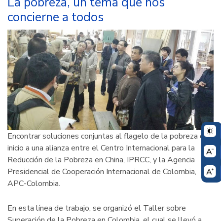
La pobreza, un tema que nos
inclusión
concierne a todos
social
y
productiva
Encontrar soluciones conjuntas al flagelo de la pobreza dio
inicio a una alianza entre el Centro Internacional para la
Reducción de la Pobreza en China, IPRCC, y la Agencia
Presidencial de Cooperación Internacional de Colombia,
APC-Colombia.
En esta línea de trabajo, se organizó el Taller sobre
Superación de la Pobreza en Colombia, el cual se llevó a