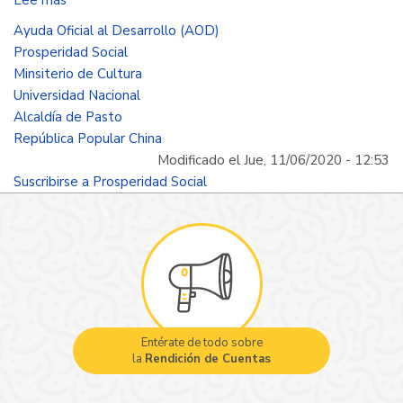
La
Ayuda Oficial al Desarrollo (AOD)
pobreza,
Prosperidad Social
un
Minsiterio de Cultura
tema
Universidad Nacional
que
Alcaldía de Pasto
nos
República Popular China
concierne
Modificado el Jue, 11/06/2020 - 12:53
a
Suscribirse a Prosperidad Social
todos
Entérate de todo sobre
la
Rendición de Cuentas