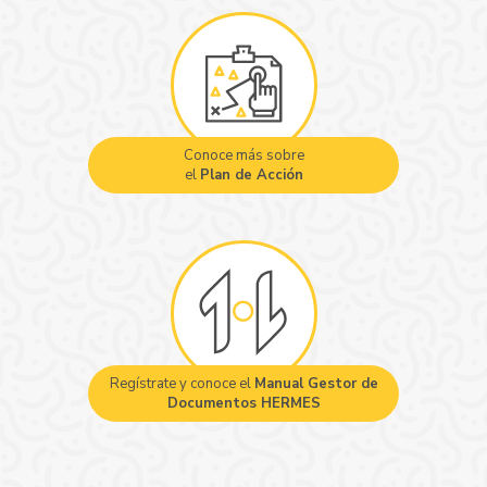
Conoce más sobre
el
Plan de Acción
Regístrate y conoce el
Manual Gestor de
Documentos HERMES