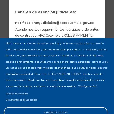
Canales de atención judiciales:
notificacionesjudiciales@apccolombia.gov.co
Atendemos los requerimientos judiciales o de entes
de control de APC Colombia EXCLUSIVAMENTE.
Utilizamos una selección de cookies propias y de terceros en las páginas de este
sitio web: Cookies esenciales, que son necesarias para utilizar el sitio web; cookies
Aviso de confidencialidad - Política de
funcionales, que proporcionan una mejor facilidad de uso al utilizar el sitio web;
privacidad y Condiciones de uso
cookies de rendimiento, que utilizamos para generar datos agregados sobre el uso y
las estadísticas del sitio web; y cookies de marketing, que se utilizan para mostrar
contenido y publicidad relevantes. Si elige "ACEPTAR TODAS", acepta el uso de
Mapa del Sitio XML
todas las cookies. Puede aceptar y rechazar tipos de cookies individuales y revocar
su consentimiento para el futuro en cualquier momento en "Configuración".
Política de privacidad
Documentación de las cookies
AJUSTES DE COOKIES