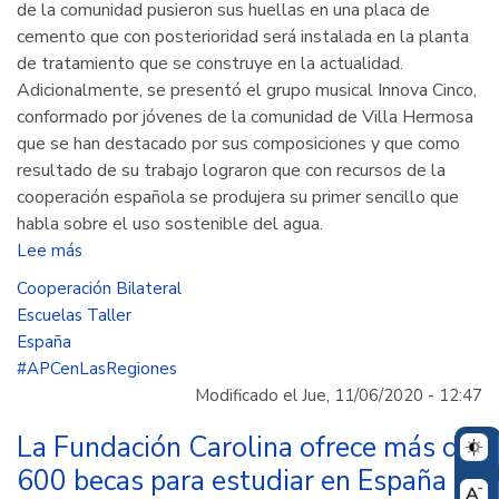
de la comunidad pusieron sus huellas en una placa de
cemento que con posterioridad será instalada en la planta
de tratamiento que se construye en la actualidad.
Adicionalmente, se presentó el grupo musical Innova Cinco,
conformado por jóvenes de la comunidad de Villa Hermosa
que se han destacado por sus composiciones y que como
resultado de su trabajo lograron que con recursos de la
cooperación española se produjera su primer sencillo que
habla sobre el uso sostenible del agua.
Lee más
sobre
España
Cooperación Bilateral
y
Escuelas Taller
Colombia:
España
30
#APCenLasRegiones
años
Modificado el Jue, 11/06/2020 - 12:47
de
cooperación
La Fundación Carolina ofrece más de
para
600 becas para estudiar en España
el