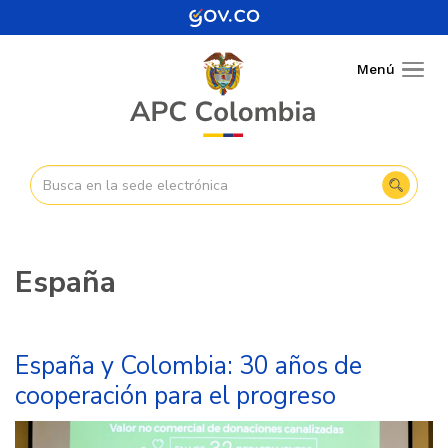
Pasar
al
contenido
Menú
Togg
principal
navig
España
España y Colombia: 30 años de
cooperación para el progreso