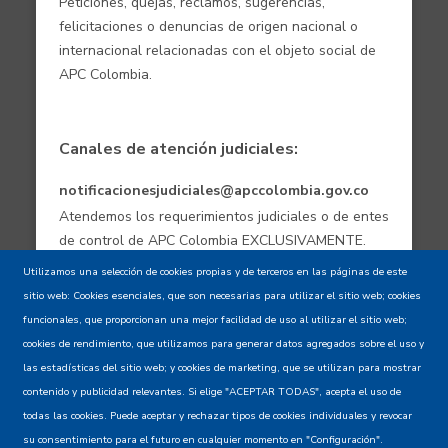
Peticiones, quejas, reclamos, sugerencias,
felicitaciones o denuncias de origen nacional o
internacional relacionadas con el objeto social de
APC Colombia.
Canales de atención judiciales:
notificacionesjudiciales@apccolombia.gov.co
Atendemos los requerimientos judiciales o de entes
de control de APC Colombia EXCLUSIVAMENTE.
Utilizamos una selección de cookies propias y de terceros en las páginas de este
sitio web: Cookies esenciales, que son necesarias para utilizar el sitio web; cookies
Aviso de confidencialidad - Política de
funcionales, que proporcionan una mejor facilidad de uso al utilizar el sitio web;
privacidad y Condiciones de uso
cookies de rendimiento, que utilizamos para generar datos agregados sobre el uso y
las estadísticas del sitio web; y cookies de marketing, que se utilizan para mostrar
contenido y publicidad relevantes. Si elige "ACEPTAR TODAS", acepta el uso de
Mapa del Sitio XML
todas las cookies. Puede aceptar y rechazar tipos de cookies individuales y revocar
su consentimiento para el futuro en cualquier momento en "Configuración".