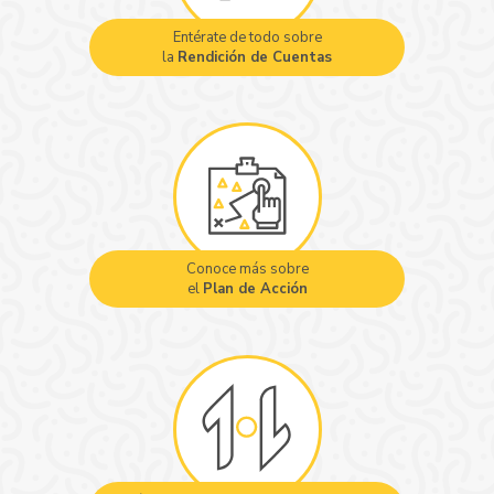
Entérate de todo sobre
la
Rendición de Cuentas
Conoce más sobre
el
Plan de Acción