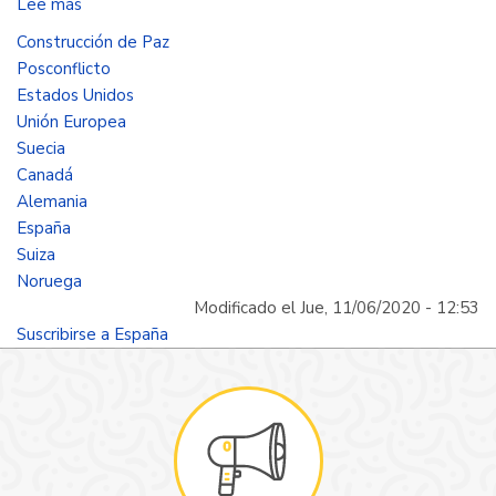
Lee más
sobre
Actores
Construcción de Paz
internacionales
Posconflicto
en
Estados Unidos
el
Unión Europea
posconflicto
Suecia
Canadá
Alemania
España
Suiza
Noruega
Modificado el Jue, 11/06/2020 - 12:53
Suscribirse a España