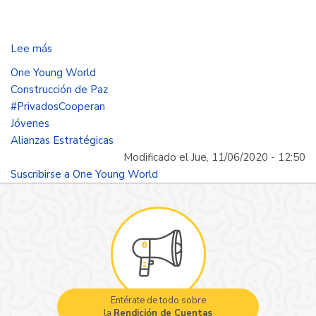
Lee más
sobre
Pensar
One Young World
local,
Construcción de Paz
involucrar
#PrivadosCooperan
a
Jóvenes
los
Alianzas Estratégicas
que
Modificado el Jue, 11/06/2020 - 12:50
piensan
Suscribirse a One Young World
diferente
y
crear
alianzas
Entérate de todo sobre
la
Rendición de Cuentas