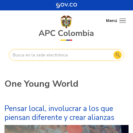
Pasar
al
contenido
Menú
Togg
principal
navig
One Young World
Pensar local, involucrar a los que
piensan diferente y crear alianzas