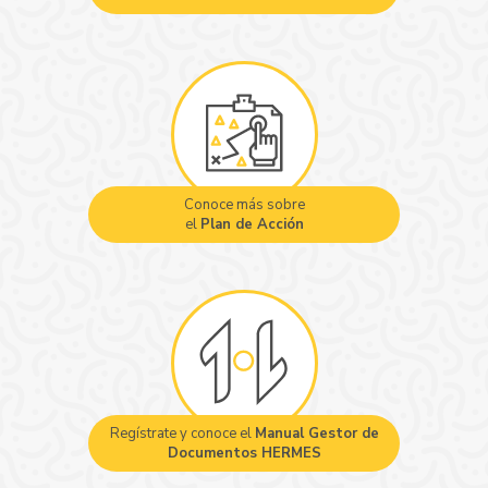
Conoce más sobre
el
Plan de Acción
Regístrate y conoce el
Manual Gestor de
Documentos HERMES