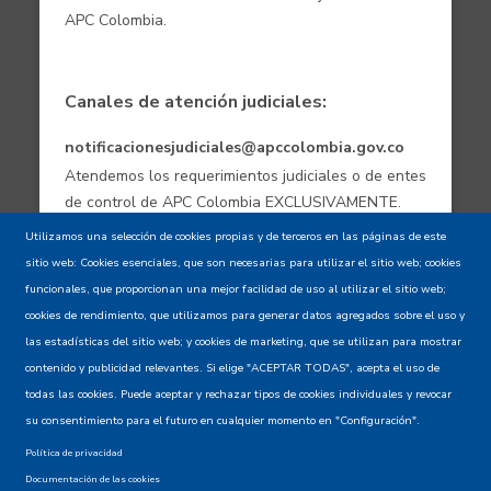
APC Colombia.
Canales de atención judiciales:
notificacionesjudiciales@apccolombia.gov.co
Atendemos los requerimientos judiciales o de entes
de control de APC Colombia EXCLUSIVAMENTE.
Utilizamos una selección de cookies propias y de terceros en las páginas de este
sitio web: Cookies esenciales, que son necesarias para utilizar el sitio web; cookies
Aviso de confidencialidad - Política de
funcionales, que proporcionan una mejor facilidad de uso al utilizar el sitio web;
privacidad y Condiciones de uso
cookies de rendimiento, que utilizamos para generar datos agregados sobre el uso y
las estadísticas del sitio web; y cookies de marketing, que se utilizan para mostrar
contenido y publicidad relevantes. Si elige "ACEPTAR TODAS", acepta el uso de
Mapa del Sitio XML
todas las cookies. Puede aceptar y rechazar tipos de cookies individuales y revocar
su consentimiento para el futuro en cualquier momento en "Configuración".
Política de privacidad
Documentación de las cookies