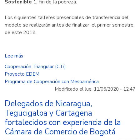
Sostenible 1
. Fin de la pobreza.
Los siguientes talleres presenciales de transferencia del
modelo se realizarán antes de finalizar el primer semestre
de este 2018.
Lee más
sobre
Intercambio
Cooperación Triangular (CTr)
de
Proyecto EDEM
conocimiento
Programa de Cooperación con Mesoamérica
fortalece
Modificado el Jue, 11/06/2020 - 12:47
portafolio
de
Delegados de Nicaragua,
servicios
Tegucigalpa y Cartagena
para
fortalecidos con experiencia de la
empresarios
Cámara de Comercio de Bogotá
de
Centroamérica