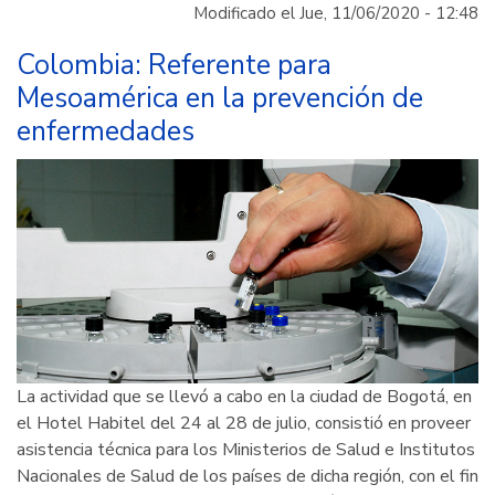
Nicaragua,
Modificado el Jue, 11/06/2020 - 12:48
Tegucigalpa
y
Colombia: Referente para
Cartagena
Mesoamérica en la prevención de
fortalecidos
enfermedades
con
experiencia
de
la
Cámara
de
Comercio
de
Bogotá
La actividad que se llevó a cabo en la ciudad de Bogotá, en
el Hotel Habitel del 24 al 28 de julio, consistió en proveer
asistencia técnica para los Ministerios de Salud e Institutos
Nacionales de Salud de los países de dicha región, con el fin