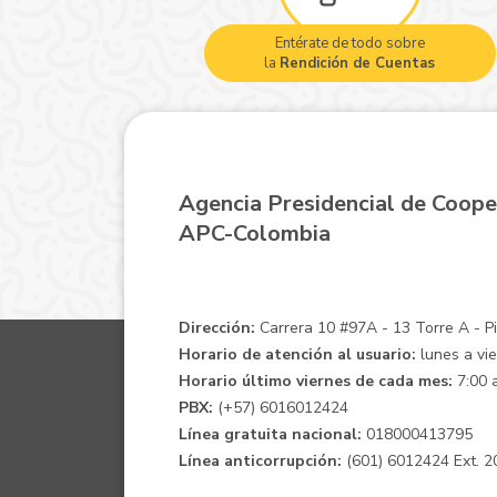
Entérate de todo sobre
la
Rendición de Cuentas
Agencia Presidencial de Coope
APC-Colombia
Dirección:
Carrera 10 #97A - 13 Torre A - Pis
Horario de atención al usuario:
lunes a vie
Horario último viernes de cada mes:
7:00 a
PBX:
(+57) 6016012424
Línea gratuita nacional:
018000413795
Línea anticorrupción:
(601) 6012424 Ext. 2