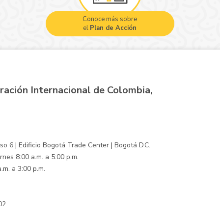
Conoce más sobre
el
Plan de Acción
ración Internacional de Colombia,
o 6 | Edificio Bogotá Trade Center | Bogotá D.C.
rnes 8:00 a.m. a 5:00 p.m.
.m. a 3:00 p.m.
02