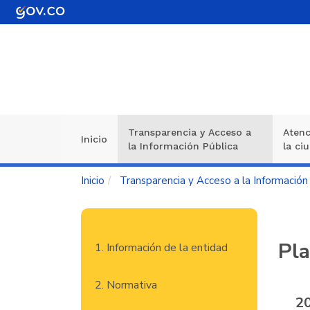
Pasar
al
contenido
principal
Transparencia y Acceso a
Atenc
Navegación
Inicio
la Información Pública
la ci
principal
Inicio
Transparencia y Acceso a la Información
Navegación
Pla
1. Información de la entidad
principal
2. Normativa
2