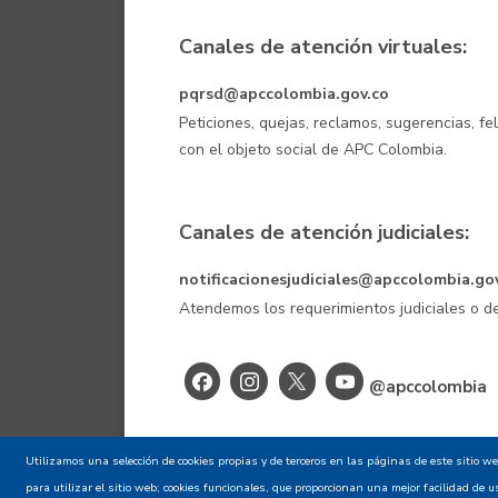
Canales de atención virtuales:
pqrsd@apccolombia.gov.co
Peticiones, quejas, reclamos, sugerencias, fe
con el objeto social de APC Colombia.
Canales de atención judiciales:
notificacionesjudiciales@apccolombia.go
Atendemos los requerimientos judiciales o
@apccolombia
Aviso de confid
Utilizamos una selección de cookies propias y de terceros en las páginas de este sitio w
para utilizar el sitio web; cookies funcionales, que proporcionan una mejor facilidad de uso