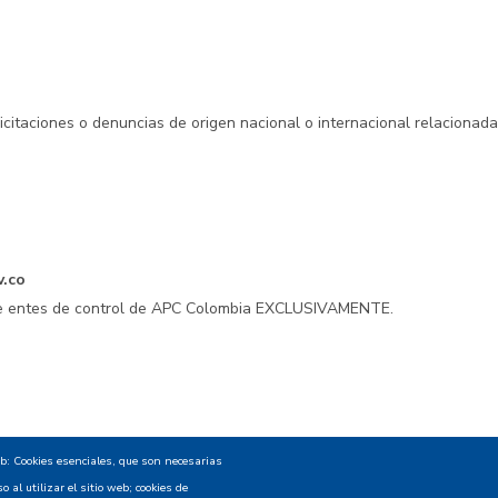
licitaciones o denuncias de origen nacional o internacional relacionad
v.co
 de entes de control de APC Colombia EXCLUSIVAMENTE.
encialidad - Política de privacidad y Condiciones de uso
Mapa
eb: Cookies esenciales, que son necesarias
 al utilizar el sitio web; cookies de