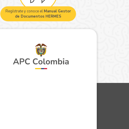
Regístrate y conoce el
Manual Gestor
de Documentos HERMES