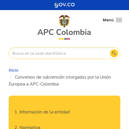
Pasar
al
contenido
Menú
Togg
principal
navig
Inicio
Convenios de subvención otorgados por la Unión
Europea a APC-Colombia
Navegación
1. Información de la entidad
principal
2. Normativa