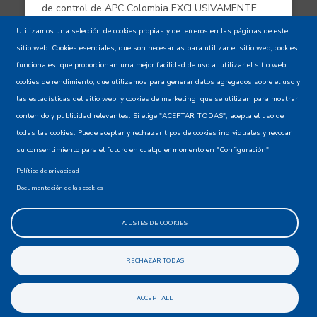
de control de APC Colombia EXCLUSIVAMENTE.
Utilizamos una selección de cookies propias y de terceros en las páginas de este
sitio web: Cookies esenciales, que son necesarias para utilizar el sitio web; cookies
Aviso de confidencialidad - Política de
funcionales, que proporcionan una mejor facilidad de uso al utilizar el sitio web;
privacidad y Condiciones de uso
cookies de rendimiento, que utilizamos para generar datos agregados sobre el uso y
las estadísticas del sitio web; y cookies de marketing, que se utilizan para mostrar
contenido y publicidad relevantes. Si elige "ACEPTAR TODAS", acepta el uso de
Mapa del Sitio XML
todas las cookies. Puede aceptar y rechazar tipos de cookies individuales y revocar
su consentimiento para el futuro en cualquier momento en "Configuración".
Política de privacidad
Documentación de las cookies
AJUSTES DE COOKIES
@apccolombia
RECHAZAR TODAS
ACCEPT ALL