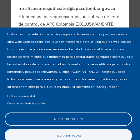
notificacionesjudiciales@apccolombia.gov.co
Atendemos los requerimientos judiciales o de entes
de control de APC Colombia EXCLUSIVAMENTE.
Utilizamos una selección de cookies propias y de terceros en las páginas de este
sitio web: Cookies esenciales, que son necesarias para utilizar el sitio web; cookies
Aviso de confidencialidad - Política de
funcionales, que proporcionan una mejor facilidad de uso al utilizar el sitio web;
privacidad y Condiciones de uso
cookies de rendimiento, que utilizamos para generar datos agregados sobre el uso y
las estadísticas del sitio web; y cookies de marketing, que se utilizan para mostrar
contenido y publicidad relevantes. Si elige "ACEPTAR TODAS", acepta el uso de
Mapa del Sitio XML
todas las cookies. Puede aceptar y rechazar tipos de cookies individuales y revocar
su consentimiento para el futuro en cualquier momento en "Configuración".
Política de privacidad
Documentación de las cookies
AJUSTES DE COOKIES
@apccolombia
RECHAZAR TODAS