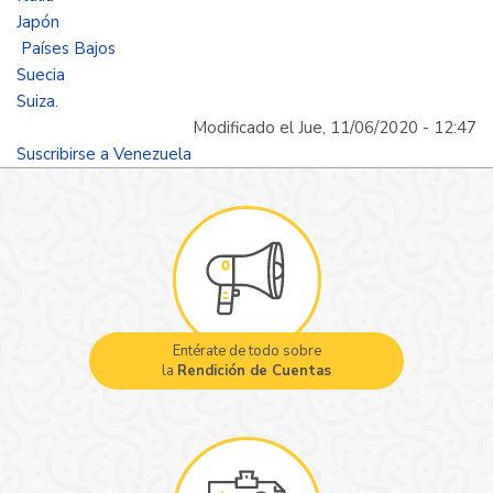
Norte
Japón
de
Países Bajos
Santander
Suecia
para
Suiza.
la
Modificado el Jue, 11/06/2020 - 12:47
crisis
Suscribirse a Venezuela
migratoria
proveniente
de
Venezuela
Entérate de todo sobre
la
Rendición de Cuentas