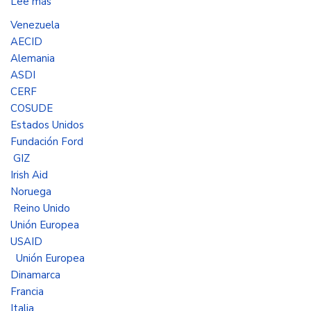
Lee más
sobre
Gerencia
Venezuela
de
AECID
frontera
Alemania
con
ASDI
Venezuela
CERF
de
COSUDE
Presidencia,
Estados Unidos
Cancillería
Fundación Ford
Y
GIZ
APC-
Irish Aid
Colombia
Noruega
entregan
Reino Unido
balance
Unión Europea
de
USAID
la
Unión Europea
cooperación
Dinamarca
internacional
Francia
en
Italia