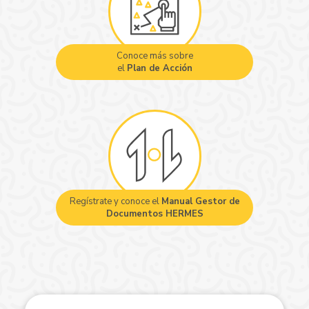
Conoce más sobre
el
Plan de Acción
Regístrate y conoce el
Manual Gestor de
Documentos HERMES