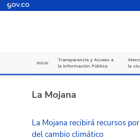
Pasar
al
contenido
principal
Transparencia y Acceso a
Atenc
Navegación
Inicio
la Información Pública
la ci
principal
La Mojana
La Mojana recibirá recursos po
del cambio climático