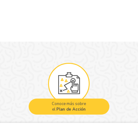
Conoce más sobre
el
Plan de Acción