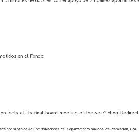
mil millones de dólares, con el apoyo de 24 países aportantes 
ometidos en el Fondo:
-projects-at-its-final-board-meeting-of-the-year?inheritRedi
actada por la oficina de Comunicaciones del Departamento Nacional de Planeación, DNP