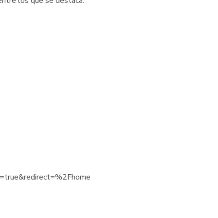
entre los que se destaca:
rect=true&redirect=%2Fhome