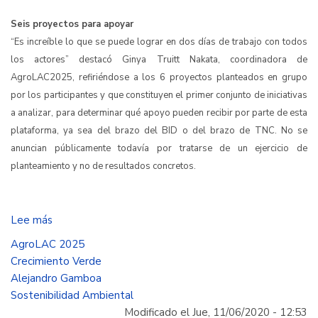
Seis proyectos para apoyar
“Es increíble lo que se puede lograr en dos días de trabajo con todos
los actores” destacó Ginya Truitt Nakata, coordinadora de
AgroLAC2025, refiriéndose a los 6 proyectos planteados en grupo
por los participantes y que constituyen el primer conjunto de iniciativas
a analizar, para determinar qué apoyo pueden recibir por parte de esta
plataforma, ya sea del brazo del BID o del brazo de TNC. No se
anuncian públicamente todavía por tratarse de un ejercicio de
planteamiento y no de resultados concretos.
Lee más
sobre
¿Qué
AgroLAC 2025
se
Crecimiento Verde
espera
Alejandro Gamboa
lograr
Sostenibilidad Ambiental
con
Modificado el Jue, 11/06/2020 - 12:53