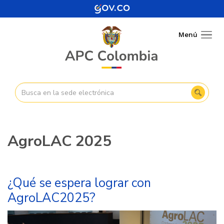
Pasar
al
contenido
Menú
Togg
principal
navig
AgroLAC 2025
¿Qué se espera lograr con
AgroLAC2025?