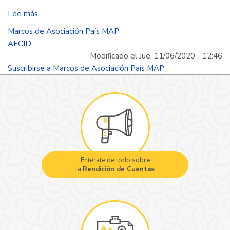
Lee más
sobre
Términos
Marcos de Asociación País MAP
de
AECID
referencia:
Modificado el Jue, 11/06/2020 - 12:46
revisión
Suscribirse a Marcos de Asociación País MAP
externa
del
marco
de
asociación
país
hispano
Entérate de todo sobre
colombiano
la
Rendición de Cuentas
de
la
cooperación
española