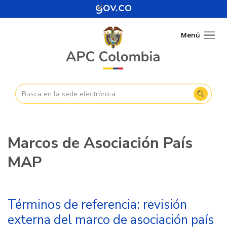
Pasar
al
contenido
Menú
Togg
principal
navig
Marcos de Asociación País
MAP
Términos de referencia: revisión
externa del marco de asociación país