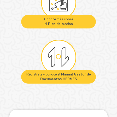
Conoce más sobre
el
Plan de Acción
Regístrate y conoce el
Manual Gestor de
Documentos HERMES