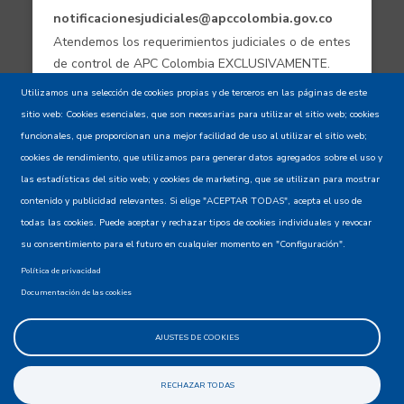
notificacionesjudiciales@apccolombia.gov.co
Atendemos los requerimientos judiciales o de entes
de control de APC Colombia EXCLUSIVAMENTE.
Utilizamos una selección de cookies propias y de terceros en las páginas de este
sitio web: Cookies esenciales, que son necesarias para utilizar el sitio web; cookies
Aviso de confidencialidad - Política de
funcionales, que proporcionan una mejor facilidad de uso al utilizar el sitio web;
privacidad y Condiciones de uso
cookies de rendimiento, que utilizamos para generar datos agregados sobre el uso y
las estadísticas del sitio web; y cookies de marketing, que se utilizan para mostrar
contenido y publicidad relevantes. Si elige "ACEPTAR TODAS", acepta el uso de
Mapa del Sitio XML
todas las cookies. Puede aceptar y rechazar tipos de cookies individuales y revocar
su consentimiento para el futuro en cualquier momento en "Configuración".
Política de privacidad
Documentación de las cookies
AJUSTES DE COOKIES
@apccolombia
RECHAZAR TODAS