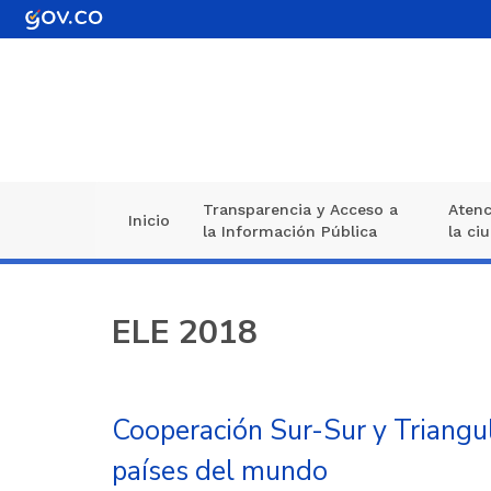
Pasar
al
contenido
principal
Transparencia y Acceso a
Atenc
Navegación
Inicio
la Información Pública
la ci
principal
ELE 2018
Cooperación Sur-Sur y Triangul
países del mundo