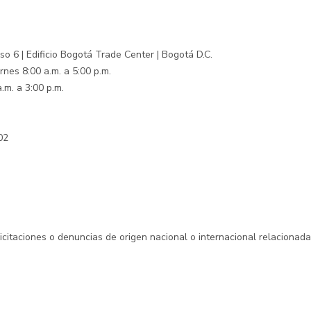
o 6 | Edificio Bogotá Trade Center | Bogotá D.C.
rnes 8:00 a.m. a 5:00 p.m.
.m. a 3:00 p.m.
02
licitaciones o denuncias de origen nacional o internacional relacionad