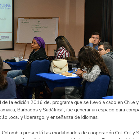
ad de la edición 2016 del programa que se llevó a cabo en Chile 
Jamaica, Barbados y Sudáfrica), fue generar un espacio para comp
llo local y liderazgo, y enseñanza de idiomas.
PC-Colombia presentó las modalidades de cooperación Col-Col y 