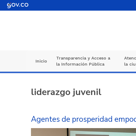
Pasar
al
contenido
principal
Transparencia y Acceso a
Atenc
Navegación
Inicio
la Información Pública
la ci
principal
liderazgo juvenil
Agentes de prosperidad empode