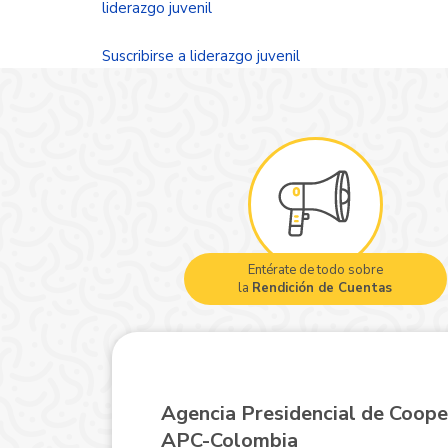
liderazgo juvenil
empoderan
sus
Suscribirse a liderazgo juvenil
iniciativas
Entérate de todo sobre
la
Rendición de Cuentas
Agencia Presidencial de Coope
APC-Colombia