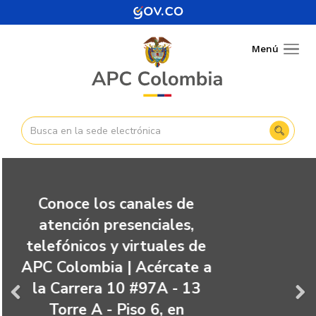
Pasar
al
contenido
Menú
Togg
principal
navig
Conoce los canales de
atención presenciales,
telefónicos y virtuales de
APC Colombia | Acércate a
la Carrera 10 #97A - 13
Torre A - Piso 6, en
Anterior
Sigui