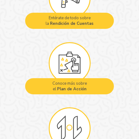
Entérate de todo sobre
la
Rendición de Cuentas
Conoce más sobre
el
Plan de Acción