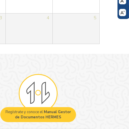
3
4
5
Regístrate y conoce el
Manual Gestor
de Documentos HERMES