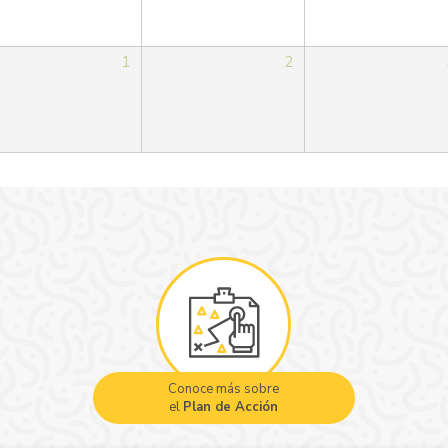
1
2
Conoce más sobre
el
Plan de Acción