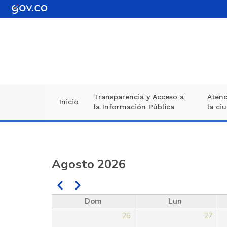
Pasar
al
contenido
principal
Transparencia y Acceso a
Atenc
Navegación
Inicio
la Información Pública
la ci
principal
Agosto 2026
Anterior
Siguiente
Paginación
Dom
Lun
26
27