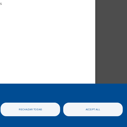
as
 del Sitio XML
RECHAZAR TODAS
ACCEPT ALL