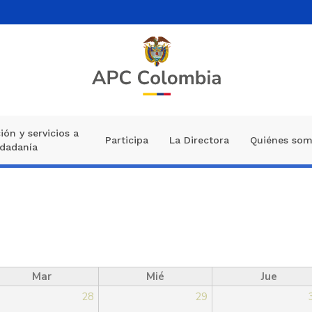
ión y servicios a
Participa
La Directora
Quiénes so
udadanía
Mar
Mié
Jue
28
29