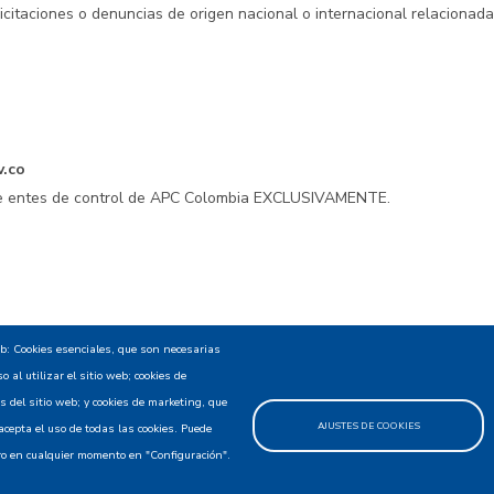
licitaciones o denuncias de origen nacional o internacional relacionad
v.co
 de entes de control de APC Colombia EXCLUSIVAMENTE.
encialidad - Política de privacidad y Condiciones de uso
Mapa
eb: Cookies esenciales, que son necesarias
 al utilizar el sitio web; cookies de
 del sitio web; y cookies de marketing, que
AJUSTES DE COOKIES
cepta el uso de todas las cookies. Puede
uro en cualquier momento en "Configuración".