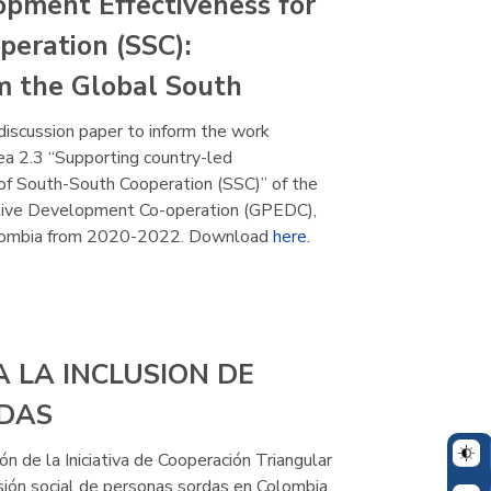
pment Effectiveness for
eration (SSC):
m the Global South
 discussion paper to inform the work
a 2.3 “Supporting country-led
of South-South Cooperation (SSC)” of the
ctive Development Co-operation (GPEDC),
olombia from 2020-2022. Download
here
.
A LA INCLUSION DE
DAS
 de la Iniciativa de Cooperación Triangular
usión social de personas sordas en Colombia,