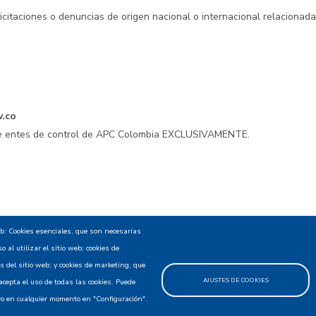
licitaciones o denuncias de origen nacional o internacional relacionad
v.co
 de entes de control de APC Colombia EXCLUSIVAMENTE.
encialidad - Política de privacidad y Condiciones de uso
Mapa
eb: Cookies esenciales, que son necesarias
 al utilizar el sitio web; cookies de
 del sitio web; y cookies de marketing, que
AJUSTES DE COOKIES
cepta el uso de todas las cookies. Puede
uro en cualquier momento en "Configuración".