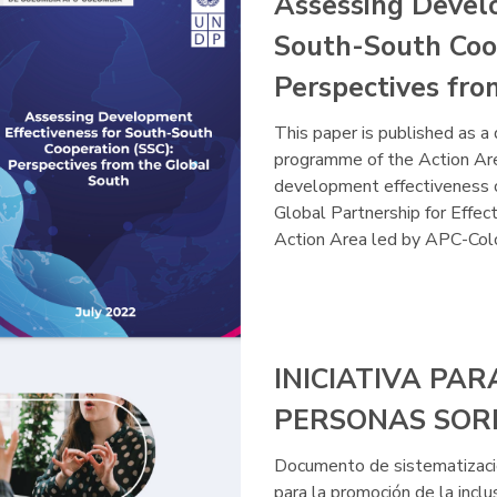
Assessing Develo
South-South Coop
Perspectives fro
This paper is published as a
programme of the Action Are
development effectiveness 
Global Partnership for Effe
Action Area led by APC-C
INICIATIVA PAR
PERSONAS SOR
Documento de sistematización
para la promoción de la incl