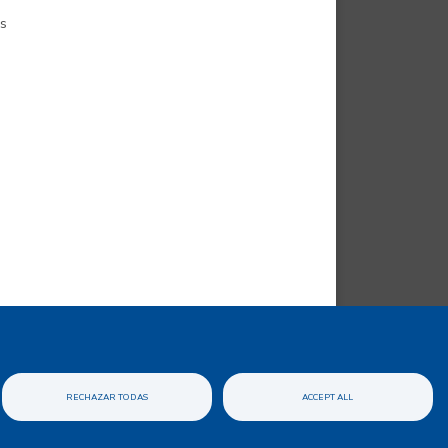
as
 del Sitio XML
RECHAZAR TODAS
ACCEPT ALL