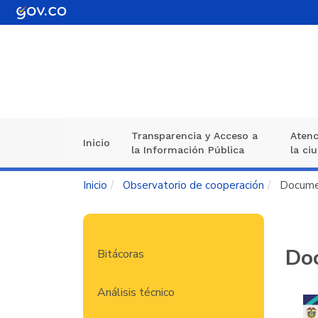
Pasar
al
contenido
principal
Transparencia y Acceso a
Atenc
Navegación
Inicio
la Información Pública
la ci
principal
Inicio
Observatorio de cooperación
Documen
Observatorio
Doc
Bitácoras
de
cooperación
Análisis técnico