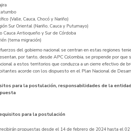
jira
tatumbo
ífico (Valle, Cauca, Chocó y Nariño)
ión Sur Oriental (Nariño, Cauca y Putumayo)
o Cauca Antioqueño y Sur de Córdoba
ién (tema migración)
fuerzos del gobierno nacional se centran en estas regiones tenie
esentan, por tanto, desde APC Colombia, se propende por que se 
acional a estos territorios que conduzca a un cierre efectivo de b
bitantes acorde con los dispuesto en el Plan Nacional de Desar
sitos para la postulación, responsabilidades de la entida
opuesta
Requisitos para la postulación
recibirán propuestas desde el 14 de febrero de 2024 hasta el 02 