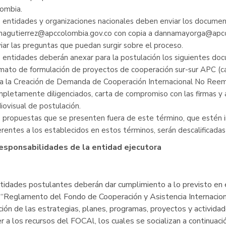
ombia.
 entidades y organizaciones nacionales deben enviar los document
nagutierrez@apccolombia.gov.co con copia a dannamayorga@apc
iar las preguntas que puedan surgir sobre el proceso.
 entidades deberán anexar para la postulación los siguientes doc
mato de formulación de proyectos de cooperación sur-sur APC (ca
a la Creación de Demanda de Cooperación Internacional No Reem
pletamente diligenciados, carta de compromiso con las firmas y 
iovisual de postulación.
 propuestas que se presenten fuera de este término, que estén 
erentes a los establecidos en estos términos, serán descalificadas
Responsabilidades de la entidad ejecutora
tidades postulantes deberán dar cumplimiento a lo previsto en 
“Reglamento del Fondo de Cooperación y Asistencia Internaciona
ción de las estrategias, planes, programas, proyectos y actividad
r a los recursos del FOCAl, los cuales se socializan a continuaci