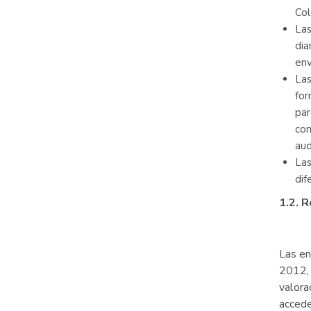
Col
Las
dia
env
Las
for
par
com
aud
Las
dif
1.2. 
Las en
2012, 
valora
accede