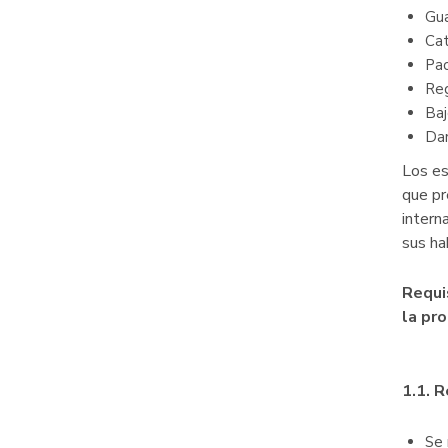
Gua
Ca
Pac
Reg
Baj
Dar
Los es
que pr
intern
sus ha
Requi
la pr
1.1. 
Se 