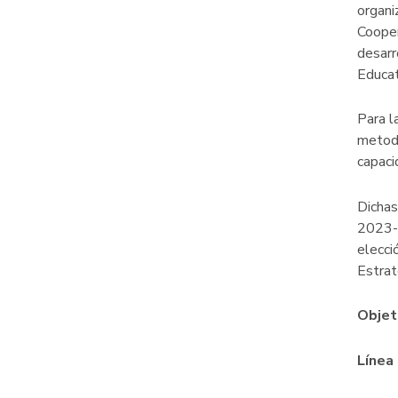
organi
Cooper
desarr
Educat
Para l
metodo
capaci
Dichas
2023-2
elecci
Estrat
Objet
Línea