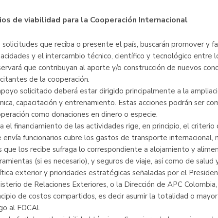
ios de viabilidad para la Cooperación Internacional
 solicitudes que reciba o presente el país, buscarán promover y fac
acidades y el intercambio técnico, científico y tecnológico entre 
ervará que contribuyan al aporte y/o construcción de nuevos cono
icitantes de la cooperación.
apoyo solicitado deberá estar dirigido principalmente a la ampliac
nica, capacitación y entrenamiento. Estas acciones podrán ser 
peración como donaciones en dinero o especie.
a el financiamiento de las actividades rige, en principio, el criteri
 envía funcionarios cubre los gastos de transporte internacional, m
s que los recibe sufraga lo correspondiente a alojamiento y alimen
ramientas (si es necesario), y seguros de viaje, así como de salud 
ítica exterior y prioridades estratégicas señaladas por el Presiden
isterio de Relaciones Exteriores, o la Dirección de APC Colombia
ncipio de costos compartidos, es decir asumir la totalidad o mayo
go al FOCAl.