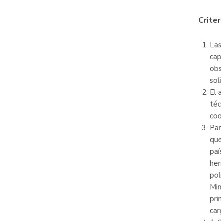
Criter
Las
cap
obs
sol
El 
téc
coo
Par
que
paí
her
pol
Min
pri
car