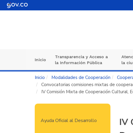
Pasar
al
contenido
principal
Transparencia y Acceso a
Atenc
Navegación
Inicio
la Información Pública
la ci
principal
Inicio
Modalidades de Cooperación
Coopera
Convocatorias comisiones mixtas de coopera
IV Comisión Mixta de Cooperación Cultural, 
Navegación
IV 
Ayuda Oficial al Desarrollo
principal