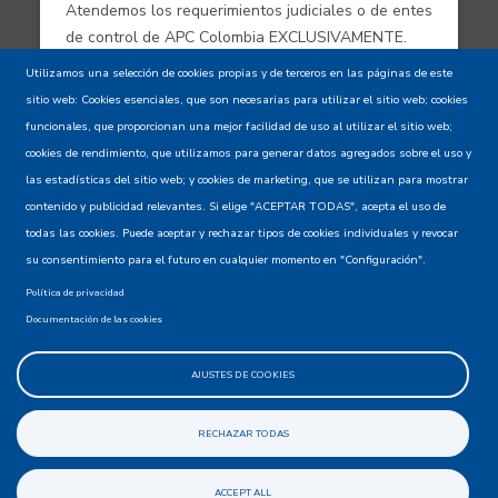
Atendemos los requerimientos judiciales o de entes
de control de APC Colombia EXCLUSIVAMENTE.
Utilizamos una selección de cookies propias y de terceros en las páginas de este
sitio web: Cookies esenciales, que son necesarias para utilizar el sitio web; cookies
Aviso de confidencialidad - Política de
funcionales, que proporcionan una mejor facilidad de uso al utilizar el sitio web;
privacidad y Condiciones de uso
cookies de rendimiento, que utilizamos para generar datos agregados sobre el uso y
las estadísticas del sitio web; y cookies de marketing, que se utilizan para mostrar
contenido y publicidad relevantes. Si elige "ACEPTAR TODAS", acepta el uso de
Mapa del Sitio XML
todas las cookies. Puede aceptar y rechazar tipos de cookies individuales y revocar
su consentimiento para el futuro en cualquier momento en "Configuración".
Política de privacidad
Documentación de las cookies
AJUSTES DE COOKIES
@apccolombia
RECHAZAR TODAS
ACCEPT ALL