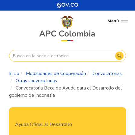
Pasar
al
contenido
Menú
Togg
principal
navig
Inicio
Modalidades de Cooperación
Convocatorias
Otras convocatorias
Convocatoria Beca de Ayuda para el Desarrollo del
gobierno de Indonesia
Navegación
Ayuda Oficial al Desarrollo
principal