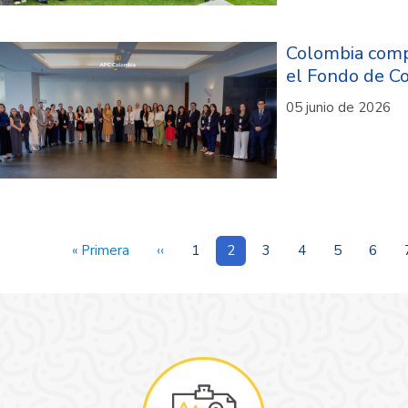
Colombia compa
el Fondo de Co
05 junio de 2026
nación
Primera
« Primera
Página
‹‹
Página
1
Página
2
Página
3
Página
4
Página
5
Págin
6
página
anterior
actual