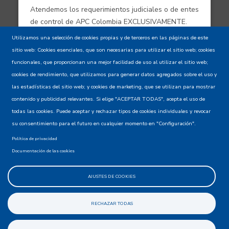
Atendemos los requerimientos judiciales o de entes
de control de APC Colombia EXCLUSIVAMENTE.
Utilizamos una selección de cookies propias y de terceros en las páginas de este
sitio web: Cookies esenciales, que son necesarias para utilizar el sitio web; cookies
Aviso de confidencialidad - Política de
funcionales, que proporcionan una mejor facilidad de uso al utilizar el sitio web;
privacidad y Condiciones de uso
cookies de rendimiento, que utilizamos para generar datos agregados sobre el uso y
las estadísticas del sitio web; y cookies de marketing, que se utilizan para mostrar
contenido y publicidad relevantes. Si elige "ACEPTAR TODAS", acepta el uso de
Mapa del Sitio XML
todas las cookies. Puede aceptar y rechazar tipos de cookies individuales y revocar
su consentimiento para el futuro en cualquier momento en "Configuración".
Política de privacidad
Documentación de las cookies
AJUSTES DE COOKIES
@apccolombia
RECHAZAR TODAS