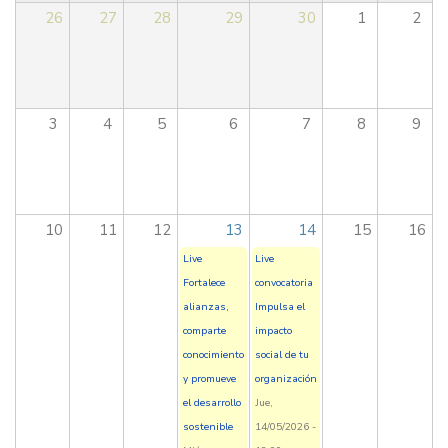
26
27
28
29
30
1
2
3
4
5
6
7
8
9
10
11
12
13
14
15
16
Live
Live
Fortalece
convocatoria
alianzas,
Impulsa el
comparte
impacto
conocimiento
social de tu
y promueve
organización
el desarrollo
Jue,
sostenible
14/05/2026 -