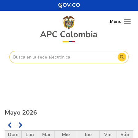
Pasar
al
contenido
Menú
Togg
principal
navig
Mayo 2026
Anterior
Siguiente
Paginación
Dom
Lun
Mar
Mié
Jue
Vie
Sáb