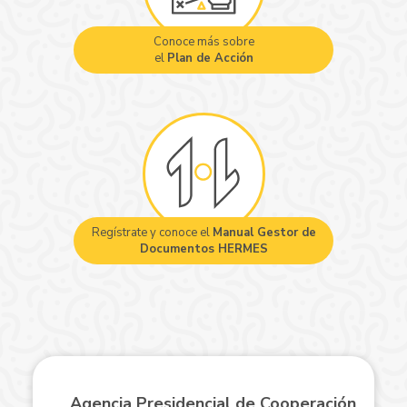
Conoce más sobre
el
Plan de Acción
Regístrate y conoce el
Manual Gestor de
Documentos HERMES
Agencia Presidencial de Cooperación