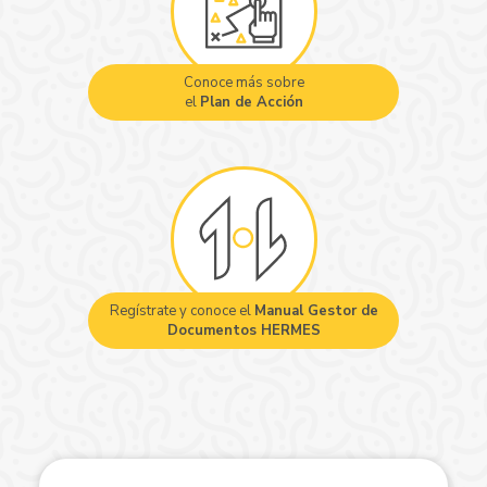
Conoce más sobre
el
Plan de Acción
Regístrate y conoce el
Manual Gestor de
Documentos HERMES