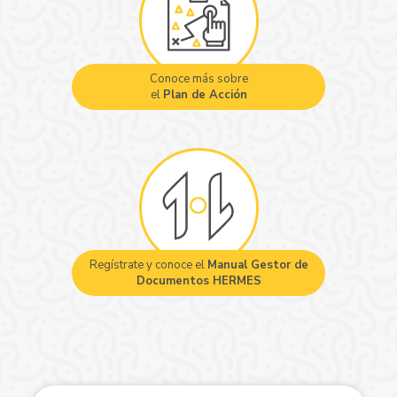
Conoce más sobre
el
Plan de Acción
Regístrate y conoce el
Manual Gestor de
Documentos HERMES