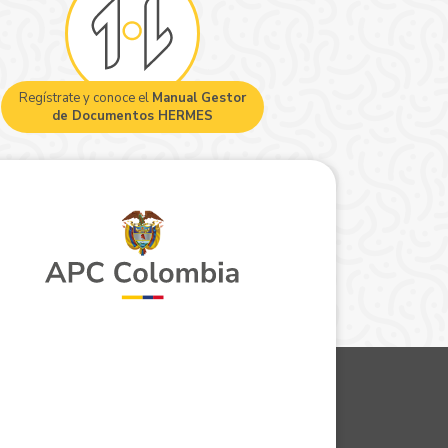
Regístrate y conoce el
Manual Gestor
de Documentos HERMES