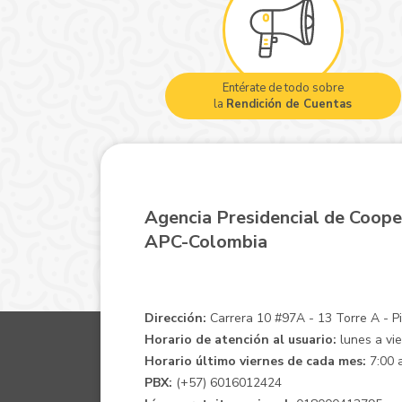
Entérate de todo sobre
la
Rendición de Cuentas
Agencia Presidencial de Coope
APC-Colombia
Dirección:
Carrera 10 #97A - 13 Torre A - Pis
Horario de atención al usuario:
lunes a vie
Horario último viernes de cada mes:
7:00 a
PBX:
(+57) 6016012424