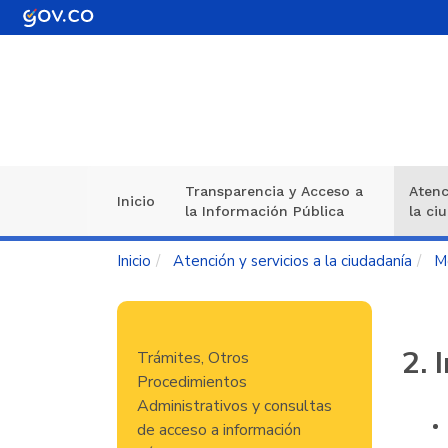
Pasar
al
contenido
principal
Transparencia y Acceso a
Atenc
Navegación
Inicio
la Información Pública
la ci
principal
Inicio
Atención y servicios a la ciudadanía
M
Navegación
2.
Trámites, Otros
principal
Procedimientos
Administrativos y consultas
de acceso a información