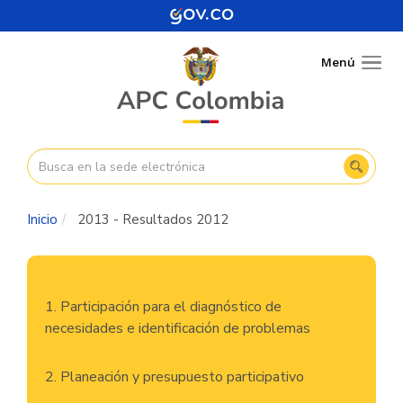
Pasar
al
contenido
Menú
Togg
principal
navig
Inicio
2013 - Resultados 2012
Navegación
1. Participación para el diagnóstico de
principal
necesidades e identificación de problemas
2. Planeación y presupuesto participativo