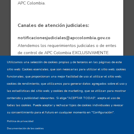
APC Colombia.
Canales de atención judiciales:
notificacionesjudiciales@apccolombia.gov.co
Atendemos los requerimientos judiciales o de entes
de control de APC Colombia EXCLUSIVAMENTE.
Utilizamos una selección de cookies propias y de terceros en las páginas de este
sitio web: Cookies esenciales, que son necesarias para utilizar el sitio web; cookies
Aviso de confidencialidad - Política de
funcionales, que proporcionan una mejor facilidad de uso al utilizar el sitio web;
privacidad y Condiciones de uso
cookies de rendimiento, que utilizamos para generar datos agregados sobre el uso y
las estadísticas del sitio web; y cookies de marketing, que se utilizan para mostrar
contenido y publicidad relevantes. Si elige "ACEPTAR TODAS", acepta el uso de
Mapa del Sitio XML
todas las cookies. Puede aceptar y rechazar tipos de cookies individuales y revocar
su consentimiento para el futuro en cualquier momento en "Configuración".
Política de privacidad
Documentación de las cookies