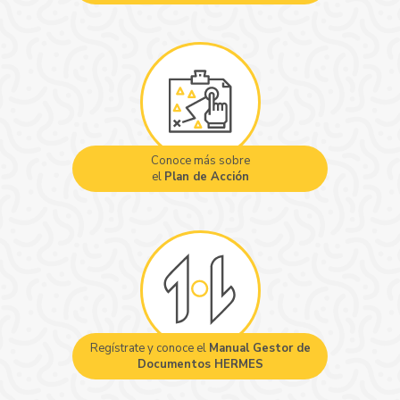
Conoce más sobre
el
Plan de Acción
Regístrate y conoce el
Manual Gestor de
Documentos HERMES