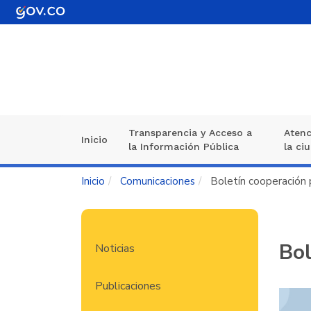
Pasar
al
contenido
principal
Transparencia y Acceso a
Atenc
Navegación
Inicio
la Información Pública
la ci
principal
Inicio
Comunicaciones
Boletín cooperación p
Navegación
Bol
Noticias
principal
Publicaciones